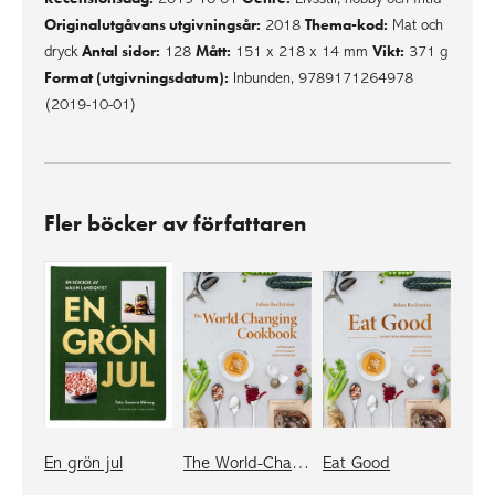
Originalutgåvans utgivningsår:
Thema-kod:
2018
Mat och
Antal sidor:
Mått:
Vikt:
dryck
128
151 x 218 x 14 mm
371 g
Format (utgivningsdatum):
Inbunden, 9789171264978
(2019-10-01)
Fler böcker av författaren
En grön jul
The World-Changing Cookbook
Eat Good