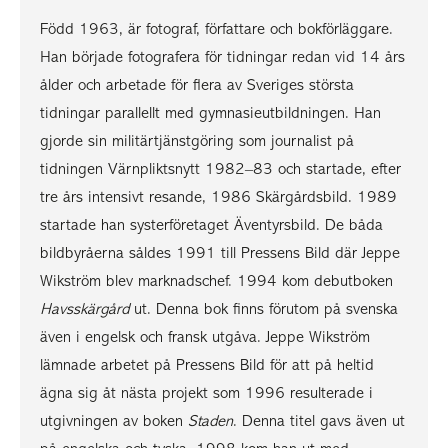
Född 1963, är fotograf, författare och bokförläggare.
Han började fotografera för tidningar redan vid 14 års
ålder och arbetade för flera av Sveriges största
tidningar parallellt med gymnasieutbildningen. Han
gjorde sin militärtjänstgöring som journalist på
tidningen Värnpliktsnytt 1982–83 och startade, efter
tre års intensivt resande, 1986 Skärgårdsbild. 1989
startade han systerföretaget Äventyrsbild. De båda
bildbyråerna såldes 1991 till Pressens Bild där Jeppe
Wikström blev marknadschef. 1994 kom debutboken
Havsskärgård
ut. Denna bok finns förutom på svenska
även i engelsk och fransk utgåva. Jeppe Wikström
lämnade arbetet på Pressens Bild för att på heltid
ägna sig åt nästa projekt som 1996 resulterade i
utgivningen av boken
Staden
. Denna titel gavs även ut