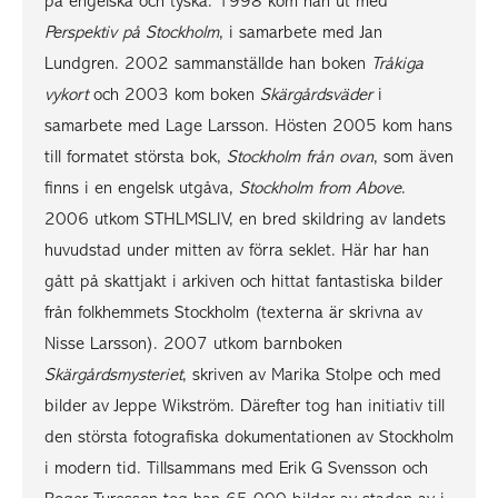
på engelska och tyska. 1998 kom han ut med
Perspektiv på Stockholm
, i samarbete med Jan
Lundgren. 2002 sammanställde han boken
Tråkiga
vykort
och 2003 kom boken
Skärgårdsväder
i
samarbete med Lage Larsson. Hösten 2005 kom hans
till formatet största bok,
Stockholm från ovan
, som även
finns i en engelsk utgåva,
Stockholm from Above
.
2006 utkom STHLMSLIV, en bred skildring av landets
huvudstad under mitten av förra seklet. Här har han
gått på skattjakt i arkiven och hittat fantastiska bilder
från folkhemmets Stockholm (texterna är skrivna av
Nisse Larsson). 2007 utkom barnboken
Skärgårdsmysteriet
, skriven av Marika Stolpe och med
bilder av Jeppe Wikström. Därefter tog han initiativ till
den största fotografiska dokumentationen av Stockholm
i modern tid. Tillsammans med Erik G Svensson och