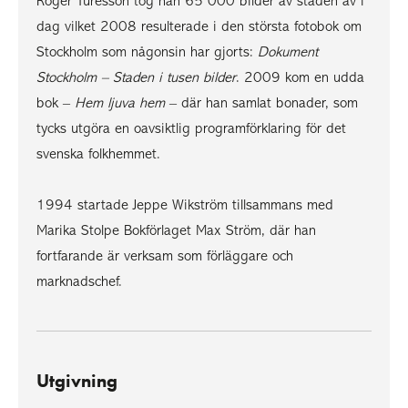
Roger Turesson tog han 65 000 bilder av staden av i
dag vilket 2008 resulterade i den största fotobok om
Stockholm som någonsin har gjorts:
Dokument
Stockholm – Staden i tusen bilder
. 2009 kom en udda
bok –
Hem ljuva hem
– där han samlat bonader, som
tycks utgöra en oavsiktlig programförklaring för det
svenska folkhemmet.
1994 startade Jeppe Wikström tillsammans med
Marika Stolpe Bokförlaget Max Ström, där han
fortfarande är verksam som förläggare och
marknadschef.
Utgivning