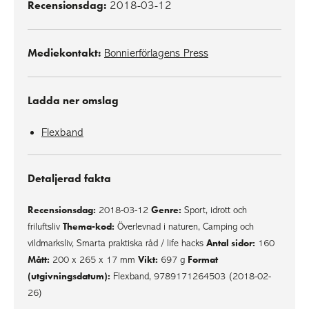
Recensionsdag:
2018-03-12
Mediekontakt:
Bonnierförlagens Press
Ladda ner omslag
Flexband
Detaljerad fakta
Recensionsdag:
Genre:
2018-03-12
Sport, idrott och
Thema-kod:
friluftsliv
Överlevnad i naturen, Camping och
Antal sidor:
vildmarksliv, Smarta praktiska råd / life hacks
160
Mått:
Vikt:
Format
200 x 265 x 17 mm
697 g
(utgivningsdatum):
Flexband, 9789171264503 (2018-02-
26)