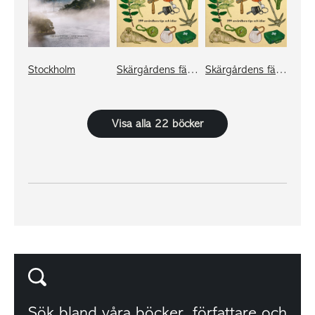
Stockholm
Skärgårdens fälthandbok
Skärgårdens fälthandbok - stiftelsen
Visa alla 22 böcker
Sök bland våra
böcker
,
författare
och