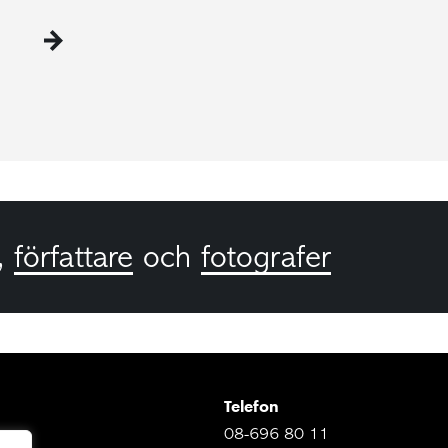
,
författare
och
fotografer
Telefon
08-696 80 11