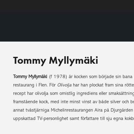
Tommy Myllymäki
Tommy Myllymäki
(f 1978) är kocken som började sin bana i
restaurang i Flen. För
Olivolja
har han plockat fram sina röt
recept har olivolja som omistlig ingrediens eller smaksättni
framstående kock, med inte minst vinst av både silver och b
annat tvåstjärniga Michelinrestaurangen Aira på Djurgården
uppskattad TV-personlighet samt författare till sju egna kokb