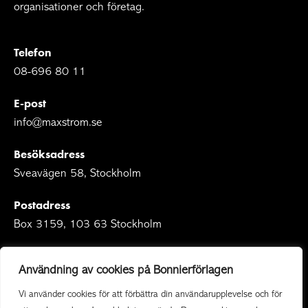
organisationer och företag.
Telefon
08-696 80 11
E-post
info@maxstrom.se
Besöksadress
Sveavägen 58, Stockholm
Postadress
Box 3159, 103 63 Stockholm
Användning av cookies på Bonnierförlagen
Vi använder cookies för att förbättra din användarupplevelse och för
Om Bonnierförlagen