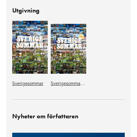
Utgivning
Sverigesommar
Sverigesommar - ny utökad utgåva
Nyheter om författaren