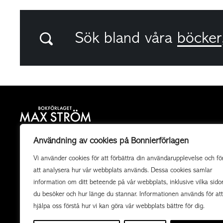
Sök bland våra
böcker
Bokförlaget Max Ström är ett allmänutgivande
Användning av cookies på Bonnierförlagen
fackboksförlag och ett av landets mest högkvalitativa
Vi använder cookies för att förbättra din användarupplevelse och fö
utgivare av illustrerade böcker. Vi producerar också
att analysera hur vår webbplats används. Dessa cookies samlar
uppdragsböcker av högsta kvalitet i samarbete med
information om ditt beteende på vår webbplats, inklusive vilka sido
organisationer och företag.
du besöker och hur länge du stannar. Informationen används för att
hjälpa oss förstå hur vi kan göra vår webbplats bättre för dig.