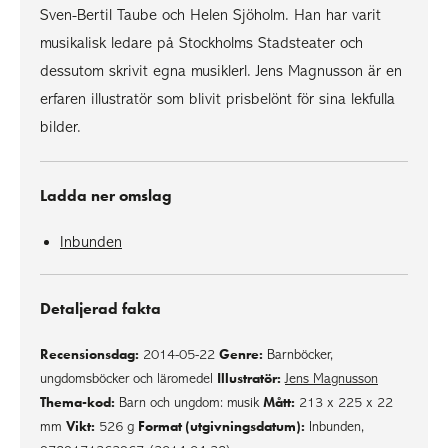
Sven-Bertil Taube och Helen Sjöholm. Han har varit
musikalisk ledare på Stockholms Stadsteater och
dessutom skrivit egna musiklerl. Jens Magnusson är en
erfaren illustratör som blivit prisbelönt för sina lekfulla
bilder.
Ladda ner omslag
Inbunden
Detaljerad fakta
Recensionsdag:
Genre:
2014-05-22
Barnböcker,
Illustratör:
ungdomsböcker och läromedel
Jens Magnusson
Thema-kod:
Mått:
Barn och ungdom: musik
213 x 225 x 22
Vikt:
Format (utgivningsdatum):
mm
526 g
Inbunden,