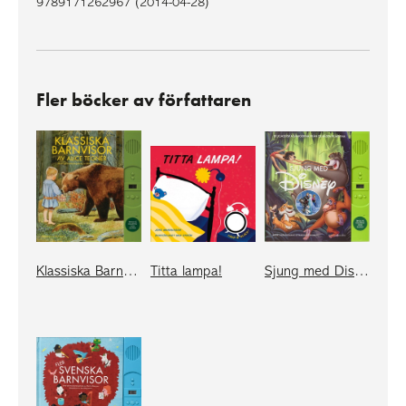
9789171262967 (2014-04-28)
Fler böcker av författaren
Klassiska Barnvisor
Titta lampa!
Sjung med Disney