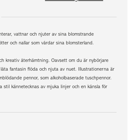
nterar, vattnar och njuter av sina blomstrande
ter och nallar som vårdar sina blomsterland.
och kreativ återhämtning. Oavsett om du är nybörjare
låta fantasin flöda och njuta av nuet. Illustrationerna är
nomblödande pennor, som alkoholbaserade tuschpennor.
a stil kännetecknas av mjuka linjer och en känsla för