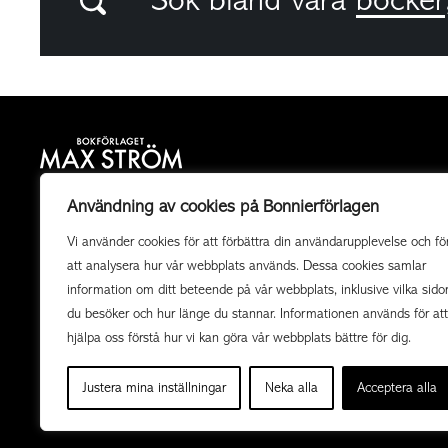
Sök bland våra
böcker
Bokförlaget Max Ström är ett allmänutgivande
Användning av cookies på Bonnierförlagen
fackboksförlag och ett av landets mest högkvalitativa
Vi använder cookies för att förbättra din användarupplevelse och fö
utgivare av illustrerade böcker. Vi producerar också
att analysera hur vår webbplats används. Dessa cookies samlar
uppdragsböcker av högsta kvalitet i samarbete med
information om ditt beteende på vår webbplats, inklusive vilka sido
organisationer och företag.
du besöker och hur länge du stannar. Informationen används för att
hjälpa oss förstå hur vi kan göra vår webbplats bättre för dig.
Justera mina inställningar
Neka alla
Acceptera alla