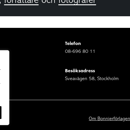
,
författare
och
fotografer
Telefon
08-696 80 11
Besöksadress
r
Sveavägen 58, Stockholm
r
Om Bonnierförlage