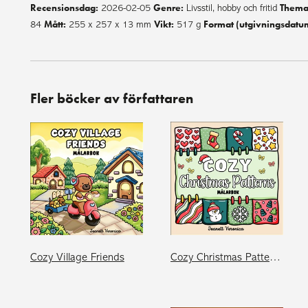
Recensionsdag:
Genre:
Thema
2026-02-05
Livsstil, hobby och fritid
Mått:
Vikt:
Format (utgivningsdatu
84
255 x 257 x 13 mm
517 g
Fler böcker av författaren
Cozy Village Friends
Cozy Christmas Patterns