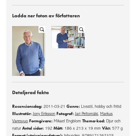
Ladda ner foton av författaren
Detaljerad fakta
Recensionsdag:
Genre:
2011-03-21
Livsstil, hobby och fritid
Illustratör:
Fotograf:
Jony Eriksson
Jari Peltomäki
,
Markus
Formgivare:
Thema-kod:
Varesvuo
Mikael Engblom
Djur och
Antal sidor:
Mått:
Vikt:
natur
192
186 x 213 x 19 mm
577 g
Format (utgivningsdatum):
Inbunden, 9789171262103