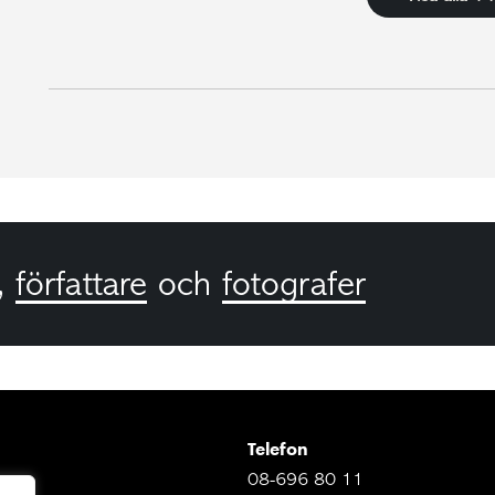
,
författare
och
fotografer
Telefon
08-696 80 11