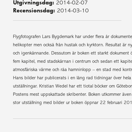
Utgivningsdag:
2014-02-07
Recensionsdag:
2014-03-10
Flygfotografen Lars Bygdemark har under flera år dokumenter
helikopter men också från hustak och kyrktorn. Resultat är
och igenkännande. Dessutom är boken ett starkt dokument ö
fem kapitel, med stadskärnan i centrum och sedan ett kapite
atmosfäriska värme och råa hamninlopp – en stad med kontra
Hans bilder har publicerats i en lång rad tidningar över he
utställningar. Kristian Wedel har ett tiotal böcker om Göte
Postens mest uppskattade skribenter. Boken utkommer även
stor utställning med bilder ur boken öppnar 22 februari 