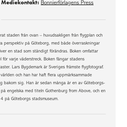
Mediekontakt:
Bonnierförlagens Press
at staden från ovan – huvudsakligen från flygplan och
 nya perspektiv på Göteborg, med både överraskningar
ver en stad som ständigt förändras. Boken omfattar
l för varje väderstreck. Boken fångar stadens
ster. Lars Bygdemark är Sveriges främste flygfotograf.
la världen och han har haft flera uppmärksammade
borg bakom sig. Han är sedan många år en av Göteborgs-
 på engelska med titeln Gothenburg from Above, och en
2014 på Göteborgs stadsmuseum.