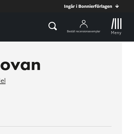
Ingår i Bonnierförlagen
Beställ recensionsexemplar
Meny
 ovan
el