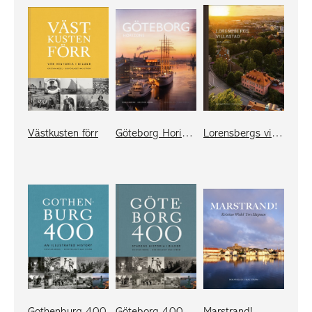
Västkusten förr
Göteborg Horizons
Lorensbergs villastad
Gothenburg 400
Göteborg 400
Marstrand!