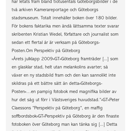
har letats fram bland tiotusentals Göteborgsbilder i de
två arkiven Kamerareportage och Göteborgs
stadsmuseum. Totalt innehåller boken över 180 bilder.
För bokens faktarika men ändå lättsamma texter svarar
skribenten Kristian Wedel, författare och journalist som
sedan ett flertal år är verksam på Göteborgs-
Posten.Om Perspektiv på Göteborg
»Årets julklapp 2009«GT»Göteborg framträder [...] som
en glasklar stad, helt utan melankolins avarter; så
växer en ny stadsbild fram och den kan sannolikt inte
skildras på ett bättre sätt än detta«Göteborgs-
Posten»…en pampig fotobok med magnifika bilder av
hur det såg ut förr i Västsveriges huvudstad.”«GT»Peter
Claessons ”Perspektiv på Göteborg”, en maffig
soffbordsbok«GT»Perspektiv på Göteborg är den finaste
fotoboken över Göteborg man kan tänka sig [...] Detta