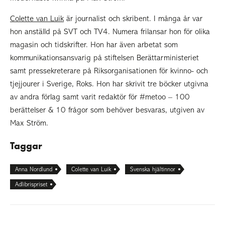
Colette van Luik
är journalist och skribent. I många år var
hon anställd på SVT och TV4. Numera frilansar hon för olika
magasin och tidskrifter. Hon har även arbetat som
kommunikationsansvarig på stiftelsen Berättarministeriet
samt pressekreterare på Riksorganisationen för kvinno- och
tjejjourer i Sverige, Roks. Hon har skrivit tre böcker utgivna
av andra förlag samt varit redaktör för #metoo – 100
berättelser & 10 frågor som behöver besvaras, utgiven av
Max Ström.
Taggar
Anna Nordlund
Colette van Luik
Svenska hjältinnor
Adlibrispriset