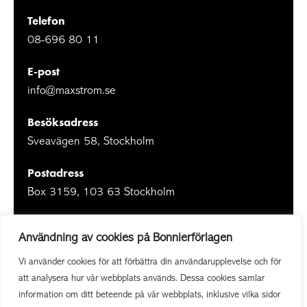
Telefon
08-696 80 11
E-post
info@maxstrom.se
Besöksadress
Sveavägen 58, Stockholm
Postadress
Box 3159, 103 63 Stockholm
Användning av cookies på Bonnierförlagen
Vi använder cookies för att förbättra din användarupplevelse och för
Om Bonnierförlagen
att analysera hur vår webbplats används. Dessa cookies samlar
Cookies
information om ditt beteende på vår webbplats, inklusive vilka sidor