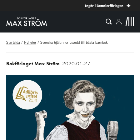
Ingår i Bonnierförlagen
Startsida
/
Nyheter
/
Svenska hjältinnor utsedd till bästa barnbok
Bokförlaget Max Ström
, 2020-01-27