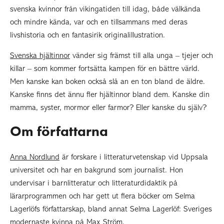
svenska kvinnor från vikingatiden till idag, både välkända
och mindre kända, var och en tillsammans med deras
livshistoria och en fantasirik originalillustration.
Svenska hjältinnor
vänder sig främst till alla unga – tjejer och
killar – som kommer fortsätta kampen för en bättre värld.
Men kanske kan boken också slå an en ton bland de äldre.
Kanske finns det ännu fler hjältinnor bland dem. Kanske din
mamma, syster, mormor eller farmor? Eller kanske du själv?
Om författarna
Anna Nordlund
är forskare i litteraturvetenskap vid Uppsala
universitet och har en bakgrund som journalist. Hon
undervisar i barnlitteratur och litteraturdidaktik på
lärarprogrammen och har gett ut flera böcker om Selma
Lagerlöfs författarskap, bland annat Selma Lagerlöf: Sveriges
modernaste kvinna på Max Ström.