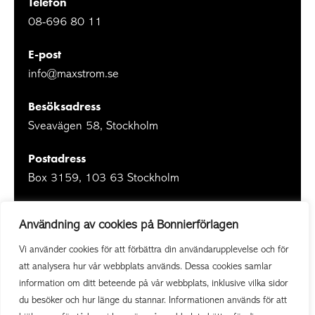
Telefon
08-696 80 11
E-post
info@maxstrom.se
Besöksadress
Sveavägen 58, Stockholm
Postadress
Box 3159, 103 63 Stockholm
Användning av cookies på Bonnierförlagen
Vi använder cookies för att förbättra din användarupplevelse och för
Om Bonnierförlagen
att analysera hur vår webbplats används. Dessa cookies samlar
Cookies
information om ditt beteende på vår webbplats, inklusive vilka sidor
du besöker och hur länge du stannar. Informationen används för att
Integritetspolicy