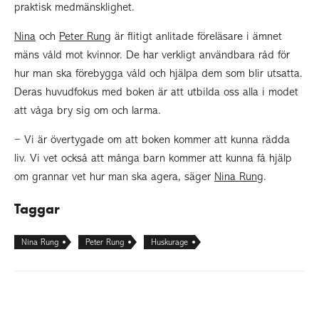
praktisk medmänsklighet.
Nina
och
Peter Rung
är flitigt anlitade föreläsare i ämnet
mäns våld mot kvinnor. De har verkligt användbara råd för
hur man ska förebygga våld och hjälpa dem som blir utsatta.
Deras huvudfokus med boken är att utbilda oss alla i modet
att våga bry sig om och larma.
− Vi är övertygade om att boken kommer att kunna rädda
liv. Vi vet också att många barn kommer att kunna få hjälp
om grannar vet hur man ska agera, säger
Nina Rung
.
Taggar
Nina Rung
Peter Rung
Huskurage