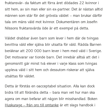
fruktansvär- da faktum att förra året dödades 22 kvinnor i
sitt hem, av sin man eller sin ex-partner. Det är nästan alltid
männen som står för det grövsta våldet – man brukar därför
tala om mäns våld mot kvinnor. Dokumentären om Josefin
Nilssons fruktansvärda öde är ett exempel på detta.
Våldet drabbar även barn som lever i hem där de tvingas
bevittna våld eller själva blir utsatta för våld. Rädda Barnen
beräknar att 200 000 barn lever i hem med våld i Sverige.
Det motsvarar var tionde barn. Det innebär alltså att det i
genomsnitt går minst två elever i varje klass som tvingas
uppleva våld i sitt hem och dessutom riskerar att själva
utsättas för våldet.
Detta är förstås en oacceptabel situation. Alla kan dock
bidra till att förändra detta – bara man vet hur man ska
agera om man befarar att någon blir misshandlad. Boken
Huskurage – från oro till omtanke
är ett slags handbok i