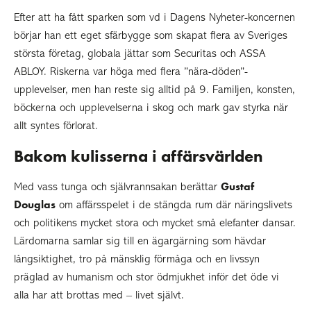
Efter att ha fått sparken som vd i Dagens Nyheter-koncernen
börjar han ett eget sfärbygge som skapat flera av Sveriges
största företag, globala jättar som Securitas och ASSA
ABLOY. Riskerna var höga med flera ”nära-döden”-
upplevelser, men han reste sig alltid på 9. Familjen, konsten,
böckerna och upplevelserna i skog och mark gav styrka när
allt syntes förlorat.
Bakom kulisserna i affärsvärlden
Gustaf
Med vass tunga och självrannsakan berättar
Douglas
om affärsspelet i de stängda rum där näringslivets
och politikens mycket stora och mycket små elefanter dansar.
Lärdomarna samlar sig till en ägargärning som hävdar
långsiktighet, tro på mänsklig förmåga och en livssyn
präglad av humanism och stor ödmjukhet inför det öde vi
alla har att brottas med – livet självt.