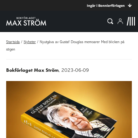
Ingår i Bonnierförlagen
Startsida
/
Nyheter
/
Nyutgåva av Gustaf Douglas memoarer Med blicken på
stigen
Bokförlaget Max Ström
, 2023-06-09