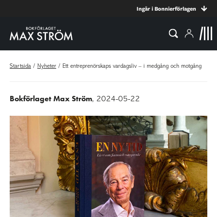
Ingår i Bonnierförlagen
Startsida
/
Nyheter
/
Ett entreprenörskaps vardagsliv – i medgång och motgång
Bokförlaget Max Ström
, 2024-05-22