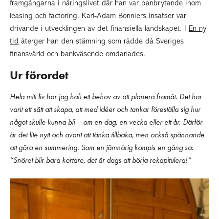
framgångarna i näringslivet där han var banbrytande inom
leasing och factoring. Karl-Adam Bonniers insatser var
drivande i utvecklingen av det finansiella landskapet. I
En ny
tid
återger han den stämning som rådde då Sveriges
finansvärld och bankväsende omdanades.
Ur förordet
Hela mitt liv har jag haft ett behov av att planera framåt.
Det har
varit ett sätt att skapa, att med idéer och tankar
föreställa sig hur
något skulle kunna bli – om en dag,
en vecka eller ett år. Därför
är det lite nytt och ovant att tänka
tillbaka, men också spännande
att göra en summering. Som en
jämnårig kompis en gång sa:
”Snöret blir bara kortare, det är
dags att börja rekapitulera!”