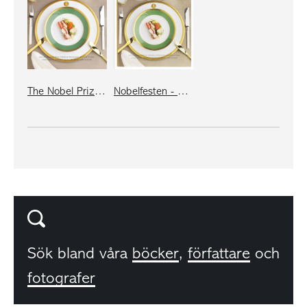
The Nobel Prize Cookbook
Nobelfesten - nya recept och klassiska menyer
Sök bland våra
böcker
,
författare
och
fotografer