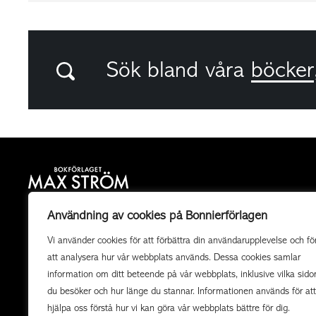
Sök bland våra
böcker
Bokförlaget Max Ström är ett allmänutgivande
Användning av cookies på Bonnierförlagen
fackboksförlag och ett av landets mest högkvalitativa
Vi använder cookies för att förbättra din användarupplevelse och fö
utgivare av illustrerade böcker. Vi producerar också
att analysera hur vår webbplats används. Dessa cookies samlar
uppdragsböcker av högsta kvalitet i samarbete med
information om ditt beteende på vår webbplats, inklusive vilka sido
organisationer och företag.
du besöker och hur länge du stannar. Informationen används för att
hjälpa oss förstå hur vi kan göra vår webbplats bättre för dig.