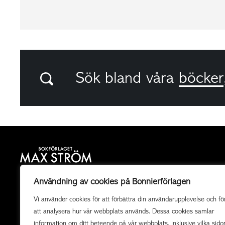
Sök bland våra
böcker
Bokförlaget Max Ström är ett allmänutgivande
Användning av cookies på Bonnierförlagen
fackboksförlag och ett av landets mest högkvalitativa
Vi använder cookies för att förbättra din användarupplevelse och fö
utgivare av illustrerade böcker. Vi producerar också
att analysera hur vår webbplats används. Dessa cookies samlar
uppdragsböcker av högsta kvalitet i samarbete med
information om ditt beteende på vår webbplats, inklusive vilka sido