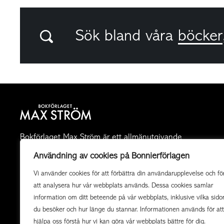
Sök bland våra
böcker
Bokförlaget Max Ström är ett allmänutgivande
fackboksförlag och ett av landets mest högkvalitativa
Användning av cookies på Bonnierförlagen
utgivare av illustrerade böcker. Vi producerar också
Vi använder cookies för att förbättra din användarupplevelse och fö
uppdragsböcker av högsta kvalitet i samarbete med
att analysera hur vår webbplats används. Dessa cookies samlar
organisationer och företag.
information om ditt beteende på vår webbplats, inklusive vilka sido
du besöker och hur länge du stannar. Informationen används för att
hjälpa oss förstå hur vi kan göra vår webbplats bättre för dig.