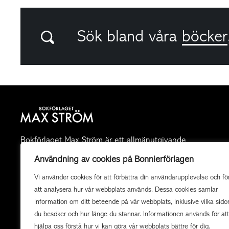
Sök bland våra
böcker
Bokförlaget Max Ström är ett allmänutgivande
fackboksförlag och ett av landets mest högkvalitativa
Användning av cookies på Bonnierförlagen
utgivare av illustrerade böcker. Vi producerar också
Vi använder cookies för att förbättra din användarupplevelse och fö
uppdragsböcker av högsta kvalitet i samarbete med
att analysera hur vår webbplats används. Dessa cookies samlar
organisationer och företag.
information om ditt beteende på vår webbplats, inklusive vilka sido
du besöker och hur länge du stannar. Informationen används för att
hjälpa oss förstå hur vi kan göra vår webbplats bättre för dig.