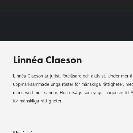
Linnéa Claeson
Linnéa Claeson är jurist, föreläsare och aktivist. Under mer
uppmärksammade unga röster för mänskliga rättigheter, med
mäns våld mot kvinnor. Hon utsågs som yngst någonsin till År
för mänskliga rättigheter.