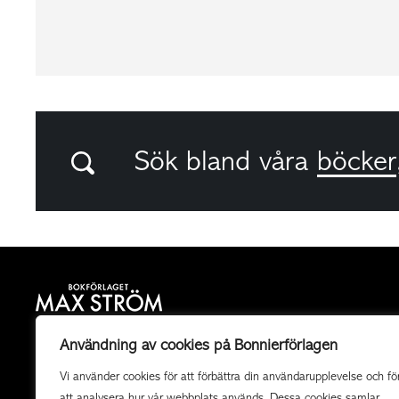
Sök bland våra
böcker
Bokförlaget Max Ström är ett allmänutgivande
Användning av cookies på Bonnierförlagen
fackboksförlag och ett av landets mest högkvalitativa
Vi använder cookies för att förbättra din användarupplevelse och fö
utgivare av illustrerade böcker. Vi producerar också
att analysera hur vår webbplats används. Dessa cookies samlar