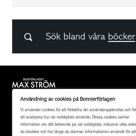
Sök bland våra
böcker
Bokförlaget Max Ström är ett allmänutgivande
Användning av cookies på Bonnierförlagen
fackboksförlag och ett av landets mest högkvalitativa
Vi använder cookies för att förbättra din användarupplevelse och fö
utgivare av illustrerade böcker. Vi producerar också
att analysera hur vår webbplats används. Dessa cookies samlar
uppdragsböcker av högsta kvalitet i samarbete med
information om ditt beteende på vår webbplats, inklusive vilka sido
organisationer och företag.
du besöker och hur länge du stannar. Informationen används för att