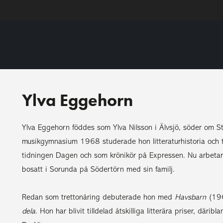
Ylva Eggehorn
Ylva Eggehorn föddes som Ylva Nilsson i Älvsjö, söder om St
musikgymnasium 1968 studerade hon litteraturhistoria och te
tidningen Dagen och som krönikör på Expressen. Nu arbetar 
bosatt i Sorunda på Södertörn med sin familj.
Redan som trettonåring debuterade hon med
Havsbarn
(19
dela
. Hon har blivit tilldelad åtskilliga litterära priser, där