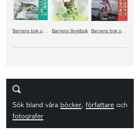
Barnens bok om havens djur
Barnens fågelbok
Barnens bok om dinosaurier
Sök bland våra
böcker
,
författare
och
fotografer