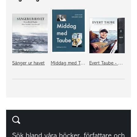
Sånger ur havet
Middag med Taube
Evert Taube - 50 visor i urval av Sven-Bertil Taube
Sök bland våra
böcker
,
författare
och