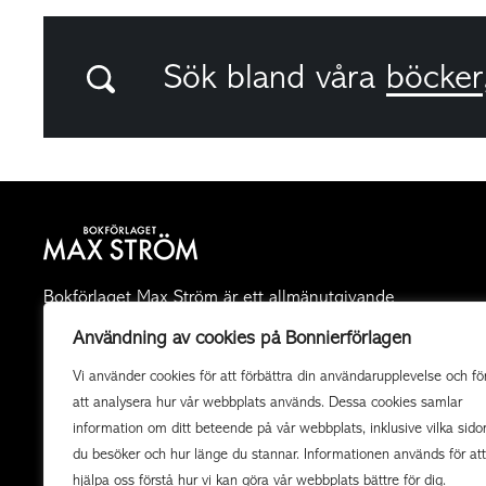
Sök bland våra
böcker
Bokförlaget Max Ström är ett allmänutgivande
fackboksförlag och ett av landets mest högkvalitativa
Användning av cookies på Bonnierförlagen
utgivare av illustrerade böcker. Vi producerar också
Vi använder cookies för att förbättra din användarupplevelse och fö
uppdragsböcker av högsta kvalitet i samarbete med
att analysera hur vår webbplats används. Dessa cookies samlar
organisationer och företag.
information om ditt beteende på vår webbplats, inklusive vilka sido
du besöker och hur länge du stannar. Informationen används för att
hjälpa oss förstå hur vi kan göra vår webbplats bättre för dig.