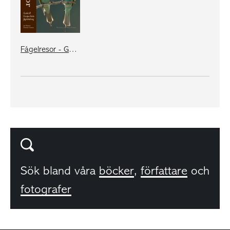
Fågelresor - Guide till Europas bästa fågelskådning
Sök bland våra
böcker
,
författare
och
fotografer