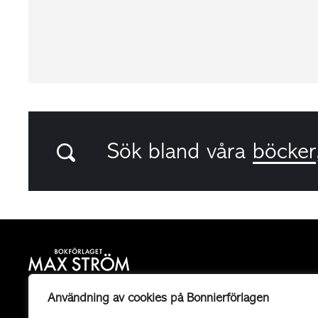
Sök bland våra
böcker
Bokförlaget Max Ström är ett allmänutgivande
Användning av cookies på Bonnierförlagen
fackboksförlag och ett av landets mest högkvalitativa