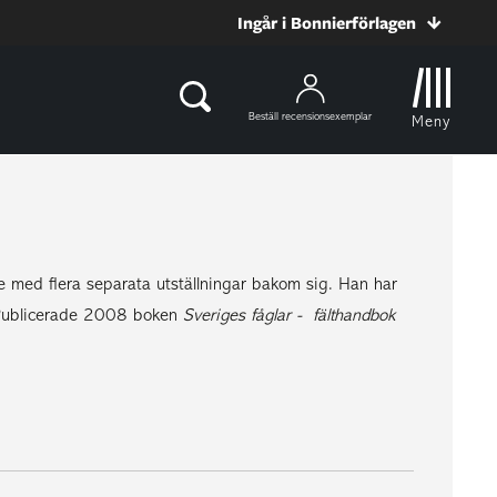
Ingår i Bonnierförlagen
Beställ recensionsexemplar
Meny
are med flera separata utställningar bakom sig. Han har
el. Publicerade 2008 boken
Sveriges fåglar - fälthandbok