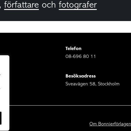
,
författare
och
fotografer
Telefon
08-696 80 11
Besöksadress
r
Sveavägen 58, Stockholm
r
Om Bonnierförlage