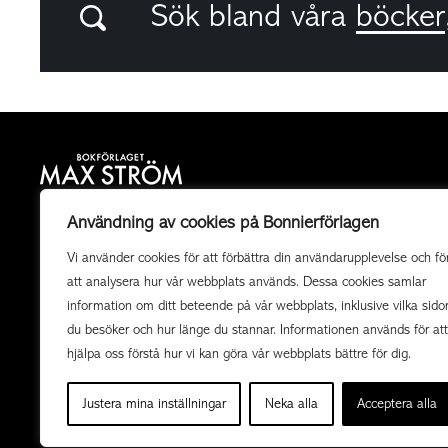
Sök bland våra
böcker
Bokförlaget Max Ström är ett allmänutgivande
Användning av cookies på Bonnierförlagen
fackboksförlag och ett av landets mest högkvalitativa
Vi använder cookies för att förbättra din användarupplevelse och fö
utgivare av illustrerade böcker. Vi producerar också
att analysera hur vår webbplats används. Dessa cookies samlar
uppdragsböcker av högsta kvalitet i samarbete med
information om ditt beteende på vår webbplats, inklusive vilka sido
organisationer och företag.
du besöker och hur länge du stannar. Informationen används för att
hjälpa oss förstå hur vi kan göra vår webbplats bättre för dig.
Justera mina inställningar
Neka alla
Acceptera alla