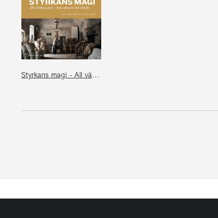
Styrkans magi - All världens sprit - från akvavit till whisky