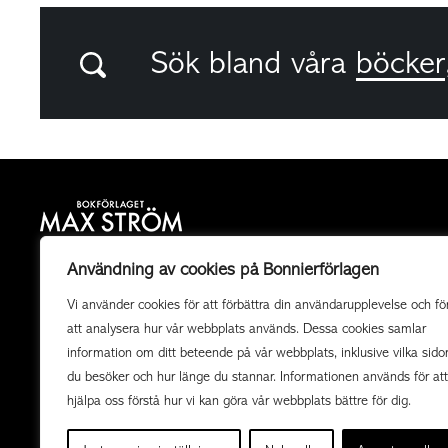
Sök bland våra
böcker
Bokförlaget Max Ström är ett allmänutgivande
Användning av cookies på Bonnierförlagen
fackboksförlag och ett av landets mest högkvalitativa
Vi använder cookies för att förbättra din användarupplevelse och fö
utgivare av illustrerade böcker. Vi producerar också
att analysera hur vår webbplats används. Dessa cookies samlar
uppdragsböcker av högsta kvalitet i samarbete med
information om ditt beteende på vår webbplats, inklusive vilka sido
organisationer och företag.
du besöker och hur länge du stannar. Informationen används för att
hjälpa oss förstå hur vi kan göra vår webbplats bättre för dig.