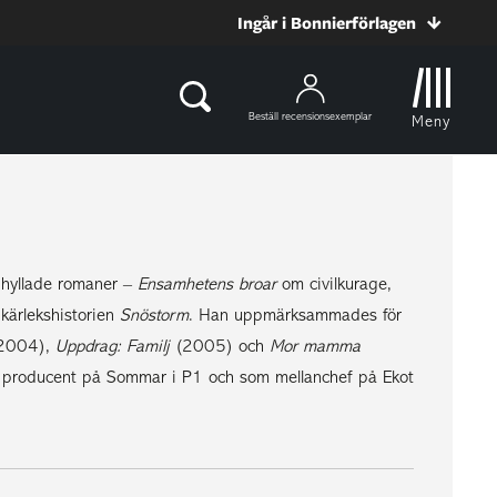
Ingår i Bonnierförlagen
Beställ recensionsexemplar
Meny
e hyllade romaner –
Ensamhetens broar
om civilkurage,
kärlekshistorien
Snöstorm
. Han uppmärksammades för
2004),
Uppdrag: Familj
(2005) och
Mor mamma
m producent på Sommar i P1 och som mellanchef på Ekot