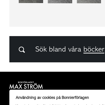
Sök bland våra
böcker
Bokförlaget Max Ström är ett allmänutgivande
Användning av cookies på Bonnierförlagen
fackboksförlag och ett av landets mest högkvalitativa