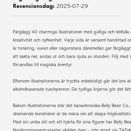
Recensionsdag:
2025-07-29
Färglägg 40 charmiga illustrationer med gulliga och lekfulla d
kreativitet och nyfikenhet. Varje sida är varsamt handritad oc
är tonåring, vuxen eller någonstans däremellan ger färglägg
att sakta ner, andas ut och bara njuta av stunden. Följ med 
förvandlas till magiska äventyr.
Eftersom illustrationerna är tryckta enkelsidigt går det br
alkoholbaserade tuschpennor. De tydliga linjerna gör det lätt
Bakom illustrationerna står det kanadensiska Belly Bean Co
oberoende konstnärer är de måna om att skapa högkvalitativ
Med sin unika stil och ett hjärta för sina figurer har Belly B
färgläggningsentusiaster världen över – inte minst via TikTok