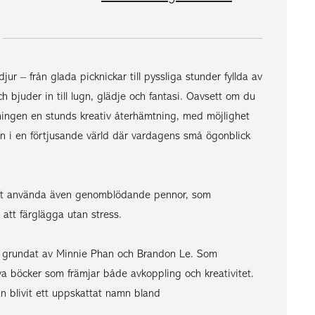
jur – från glada picknickar till pyssliga stunder fyllda av
h bjuder in till lugn, glädje och fantasi. Oavsett om du
ningen en stunds kreativ återhämtning, med möjlighet
in i en förtjusande värld där vardagens små ögonblick
a att använda även genomblödande pennor, som
 att färglägga utan stress.
., grundat av Minnie Phan och Brandon Le. Som
a böcker som främjar både avkoppling och kreativitet.
ean blivit ett uppskattat namn bland
.