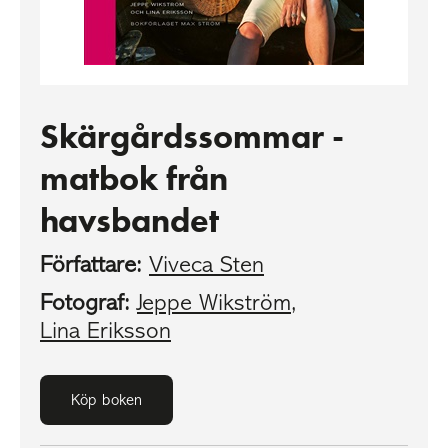
Skärgårdssommar -
matbok från
havsbandet
Författare:
Viveca Sten
Fotograf:
Jeppe Wikström
,
Lina Eriksson
Köp boken