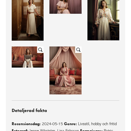
Detaljerad fakta
Recensionsdag:
Genre:
2024-05-15
Livsstil, hobby och fritid
Fotograf:
Formgivare:
Jeppe Wikström
,
Lina Eriksson
Patric