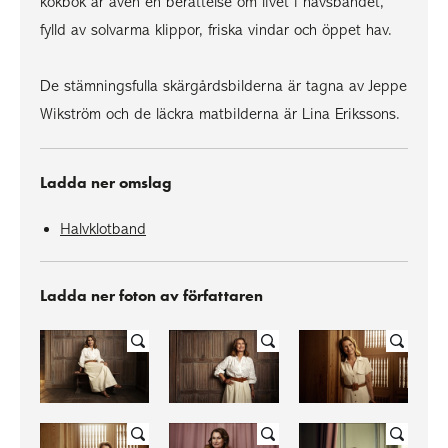
kokbok är även en berättelse om livet i havsbandet,
fylld av solvarma klippor, friska vindar och öppet hav.
De stämningsfulla skärgårdsbilderna är tagna av Jeppe
Wikström och de läckra matbilderna är Lina Erikssons.
Ladda ner omslag
Halvklotband
Ladda ner foton av författaren