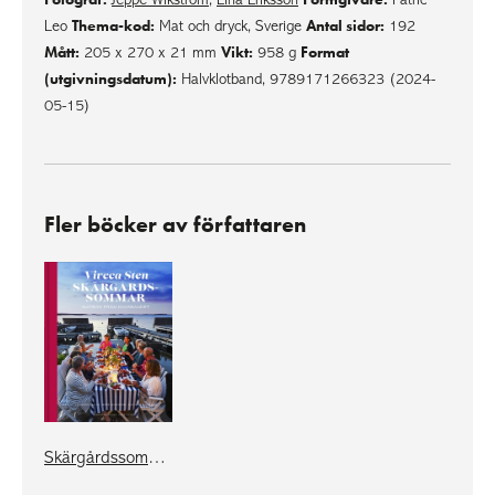
Thema-kod:
Antal sidor:
Leo
Mat och dryck, Sverige
192
Mått:
Vikt:
Format
205 x 270 x 21 mm
958 g
(utgivningsdatum):
Halvklotband, 9789171266323 (2024-
05-15)
Fler böcker av författaren
Skärgårdssommar - matbok från havsbandet