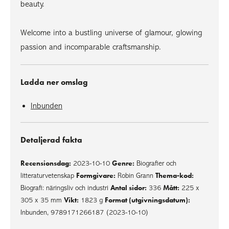
beauty.
Welcome into a bustling universe of glamour, glowing
passion and incomparable craftsmanship.
Ladda ner omslag
Inbunden
Detaljerad fakta
Recensionsdag:
Genre:
2023-10-10
Biografier och
Formgivare:
Thema-kod:
litteraturvetenskap
Robin Grann
Antal sidor:
Mått:
Biografi: näringsliv och industri
336
225 x
Vikt:
Format (utgivningsdatum):
305 x 35 mm
1823 g
Inbunden, 9789171266187 (2023-10-10)