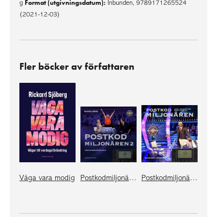
Format (utgivningsdatum):
g
Inbunden, 9789171265524
(2021-12-03)
Fler böcker av författaren
Våga vara modig
Postkodmiljonären 2
Postkodmiljonären