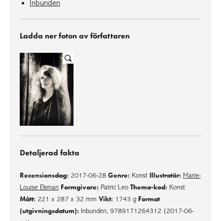
Inbunden
Ladda ner foton av författaren
Detaljerad fakta
Recensionsdag:
Genre:
Illustratör:
2017-06-28
Konst
Marie-
Formgivare:
Thema-kod:
Louise Ekman
Patric Leo
Konst
Mått:
Vikt:
Format
221 x 287 x 32 mm
1743 g
(utgivningsdatum):
Inbunden, 9789171264312 (2017-06-