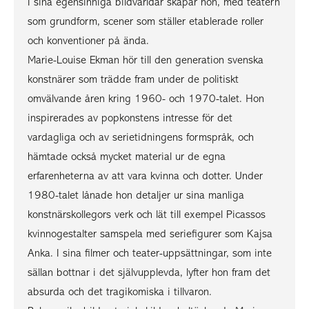
I sina egensinniga bildvärldar skapar hon, med teatern
som grundform, scener som ställer etablerade roller
och konventioner på ända.
Marie-Louise Ekman hör till den generation svenska
konstnärer som trädde fram under de politiskt
omvälvande åren kring 1960- och 1970-talet. Hon
inspirerades av popkonstens intresse för det
vardagliga och av serietidningens formspråk, och
hämtade också mycket material ur de egna
erfarenheterna av att vara kvinna och dotter. Under
1980-talet lånade hon detaljer ur sina manliga
konstnärskollegors verk och lät till exempel Picassos
kvinnogestalter samspela med seriefigurer som Kajsa
Anka. I sina filmer och teater-uppsättningar, som inte
sällan bottnar i det självupplevda, lyfter hon fram det
absurda och det tragikomiska i tillvaron.