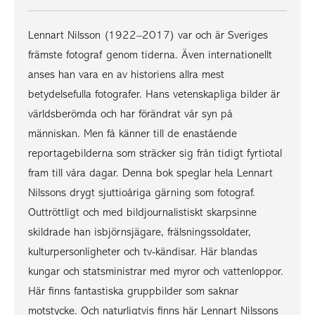
Lennart Nilsson (1922–2017) var och är Sveriges
främste fotograf genom tiderna. Även internationellt
anses han vara en av historiens allra mest
betydelsefulla fotografer. Hans vetenskapliga bilder är
världsberömda och har förändrat vår syn på
människan. Men få känner till de enastående
reportagebilderna som sträcker sig från tidigt fyrtiotal
fram till våra dagar. Denna bok speglar hela Lennart
Nilssons drygt sjuttioåriga gärning som fotograf.
Outtröttligt och med bildjournalistiskt skarpsinne
skildrade han isbjörnsjägare, frälsningssoldater,
kulturpersonligheter och tv-kändisar. Här blandas
kungar och statsministrar med myror och vattenloppor.
Här finns fantastiska gruppbilder som saknar
motstycke. Och naturligtvis finns här Lennart Nilssons