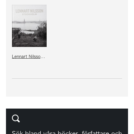
Lennart Nilsson Stockholm
Sök bland våra
böcker
,
författare
och