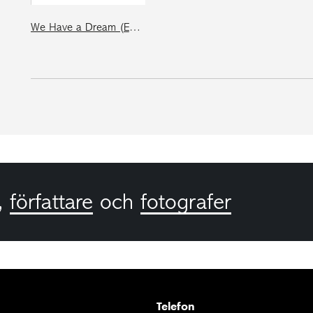
We Have a Dream (English language edition)
,
författare
och
fotografer
Telefon