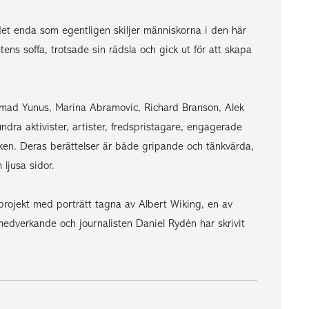
 det enda som egentligen skiljer människorna i den här
ns soffa, trotsade sin rädsla och gick ut för att skapa
mmad Yunus, Marina Abramovic, Richard Branson, Alek
ra aktivister, artister, fredspristagare, engagerade
n. Deras berättelser är både gripande och tänkvärda,
 ljusa sidor.
projekt med porträtt tagna av Albert Wiking, en av
medverkande och journalisten Daniel Rydén har skrivit