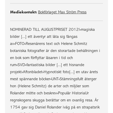
Mediekontakt:
Bokförlaget Max Ström Press
NOMINERAD TILL AUGUSTPRISET 2012!»magiska
bilder [...] ett äventyr att låta sig fångas
av«FOTO»Resenärens text och Helene Schmitz
botaniska fotografier är den storartade behållningen i
en bok som förflyttar läsaren i tid och
rum«SVD»fantastiska bilder [...] ett hisnande
projekt«Aftonbladet»Hypnotiskt foto[...] en utav årets
mest spännande böcker«UNT»Stämningsfullt återger
hon (Helene Schmitz) de arter och miljöer som
Rolander mötte och beskrev«Populär HistoriaUr
regnskogens skugga berättar om en ovanlig resa. År
1754 gav sig Daniel Rolander iväg på en strapatsrik