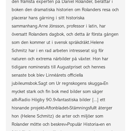
den främsta experten på Daniel Rolander, berättar i
boken den dramatiska historien om Rolanders resa och
placerar hans gärning i sitt historiska
sammanhang.Arne Jönsson, professor i latin, har
översatt Rolanders dagbok, och detta är första gången
som den kommer ut i svensk språkdräkt.Helene
Schmitz har i en rad arbeten intresserat sig för
naturen och extrema närbilder på växter. Hon har
tidigare nominerats till Augustpriset och hennes
senaste bok blev Linnéårets officiella
jubileumsbok.Sagt om Ur regnskogens skugga»En
mycket stark och fin bok med bilder som säger
allt«Radio Högby 90.9»fantastiska bilder [...] ett
hisnande projekt«Aftonbladet»Stämningsfullt återger
hon (Helene Schmitz) de arter och miljöer som
Rolander mötte och beskrev«Populär Historia»en en