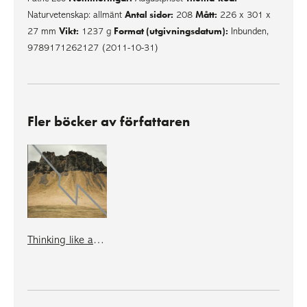
Antal sidor:
Mått:
Naturvetenskap: allmänt
208
226 x 301 x
Vikt:
Format (utgivningsdatum):
27 mm
1237 g
Inbunden,
9789171262127 (2011-10-31)
Fler böcker av författaren
Thinking like a mountain