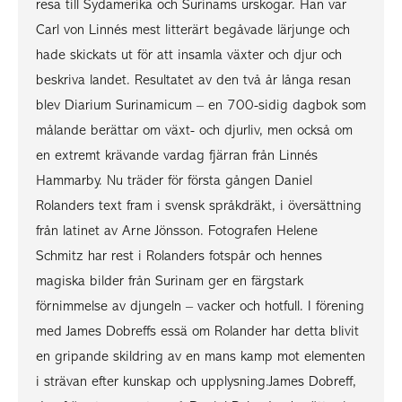
resa till Sydamerika och Surinams urskogar. Han var
Carl von Linnés mest litterärt begåvade lärjunge och
hade skickats ut för att insamla växter och djur och
beskriva landet. Resultatet av den två år långa resan
blev Diarium Surinamicum – en 700-sidig dagbok som
målande berättar om växt- och djurliv, men också om
en extremt krävande vardag fjärran från Linnés
Hammarby. Nu träder för första gången Daniel
Rolanders text fram i svensk språkdräkt, i översättning
från latinet av Arne Jönsson. Fotografen Helene
Schmitz har rest i Rolanders fotspår och hennes
magiska bilder från Surinam ger en färgstark
förnimmelse av djungeln – vacker och hotfull. I förening
med James Dobreffs essä om Rolander har detta blivit
en gripande skildring av en mans kamp mot elementen
i strävan efter kunskap och upplysning.James Dobreff,