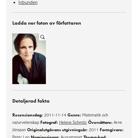
Inbunden
Ladda ner foton av författaren
Detaljerad fakta
Recensionsdag:
Genre:
2011-11-14
Matematik och
Fotograf:
Översättare:
naturvetenskap
Helene Schmitz
Arne
Originalutgåvans utgivningsår:
Formgivare:
Jönsson
2011
Nomineringar:
Thema-kod:
Patric Leo
Augustpriset