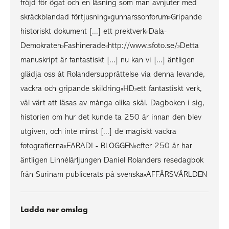
fröjd för ögat och en läsning som man avnjuter med
skräckblandad förtjusning«gunnarssonforum»Gripande
historiskt dokument [...] ett prektverk«Dala-
Demokraten»Fashinerade«http://www.sfoto.se/»Detta
manuskript är fantastiskt [...] nu kan vi [...] äntligen
glädja oss åt Rolandersupprättelse via denna levande,
vackra och gripande skildring«HD»ett fantastiskt verk,
väl värt att läsas av många olika skäl. Dagboken i sig,
historien om hur det kunde ta 250 år innan den blev
utgiven, och inte minst [...] de magiskt vackra
fotografierna«FARAD! - BLOGGEN»efter 250 år har
äntligen Linnélärljungen Daniel Rolanders resedagbok
från Surinam publicerats på svenska«AFFÄRSVÄRLDEN
Ladda ner omslag