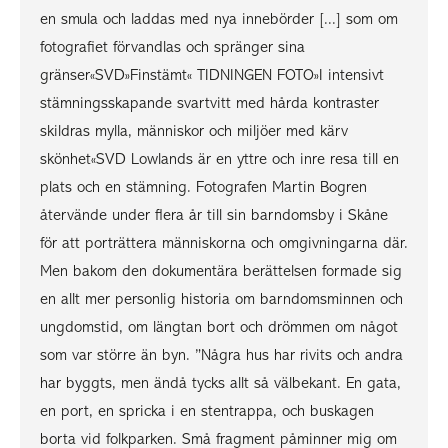
en smula och laddas med nya innebörder [...] som om
fotografiet förvandlas och spränger sina
gränser«SVD»Finstämt« TIDNINGEN FOTO»I intensivt
stämningsskapande svartvitt med hårda kontraster
skildras mylla, människor och miljöer med kärv
skönhet«SVD Lowlands är en yttre och inre resa till en
plats och en stämning. Fotografen Martin Bogren
återvände under flera år till sin barndomsby i Skåne
för att porträttera människorna och omgivningarna där.
Men bakom den dokumentära berättelsen formade sig
en allt mer personlig historia om barndomsminnen och
ungdomstid, om längtan bort och drömmen om något
som var större än byn. ”Några hus har rivits och andra
har byggts, men ändå tycks allt så välbekant. En gata,
en port, en spricka i en stentrappa, och buskagen
borta vid folkparken. Små fragment påminner mig om