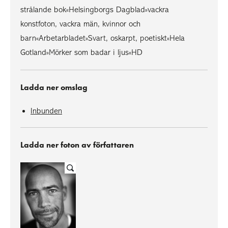
strålande bok«Helsingborgs Dagblad»vackra
konstfoton, vackra män, kvinnor och
barn«Arbetarbladet»Svart, oskarpt, poetiskt«Hela
Gotland»Mörker som badar i ljus«HD
Ladda ner omslag
Inbunden
Ladda ner foton av författaren