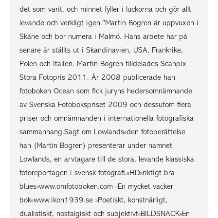
det som varit, och minnet fyller i luckorna och gör allt
levande och verkligt igen.”Martin Bogren är uppvuxen i
Skåne och bor numera i Malmö. Hans arbete har på
senare år ställts ut i Skandinavien, USA, Frankrike,
Polen och Italien. Martin Bogren tilldelades Scanpix
Stora Fotopris 2011. År 2008 publicerade han
fotoboken Ocean som fick juryns hedersomnämnande
av Svenska Fotobokspriset 2009 och dessutom flera
priser och omnämnanden i internationella fotografiska
sammanhang.Sagt om Lowlands»den fotoberättelse
han (Martin Bogren) presenterar under namnet
Lowlands, en arvtagare till de stora, levande klassiska
fotoreportagen i svensk fotografi.«HD»riktigt bra
blues«www.omfotoboken.com »En mycket vacker
bok«www.ikon1939.se »Poetiskt, konstnärligt,
dualistiskt, nostalgiskt och subjektivt«BILDSNACK»En