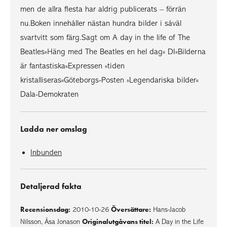
men de allra flesta har aldrig publicerats – förrän
nu.Boken innehåller nästan hundra bilder i såväl
svartvitt som färg.Sagt om A day in the life of The
Beatles»Häng med The Beatles en hel dag« DI»Bilderna
är fantastiska«Expressen »tiden
kristalliseras«Göteborgs-Posten »Legendariska bilder«
Dala-Demokraten
Ladda ner omslag
Inbunden
Detaljerad fakta
Recensionsdag:
Översättare:
2010-10-26
Hans-Jacob
Originalutgåvans titel:
Nilsson, Åsa Jonason
A Day in the Life