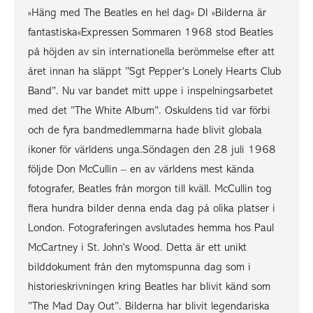
»Häng med The Beatles en hel dag« DI »Bilderna är
fantastiska«Expressen Sommaren 1968 stod Beatles
på höjden av sin internationella berömmelse efter att
året innan ha släppt ”Sgt Pepper’s Lonely Hearts Club
Band”. Nu var bandet mitt uppe i inspelningsarbetet
med det ”The White Album”. Oskuldens tid var förbi
och de fyra bandmedlemmarna hade blivit globala
ikoner för världens unga.Söndagen den 28 juli 1968
följde Don McCullin – en av världens mest kända
fotografer, Beatles från morgon till kväll. McCullin tog
flera hundra bilder denna enda dag på olika platser i
London. Fotograferingen avslutades hemma hos Paul
McCartney i St. John’s Wood. Detta är ett unikt
bilddokument från den mytomspunna dag som i
historieskrivningen kring Beatles har blivit känd som
”The Mad Day Out”. Bilderna har blivit legendariska