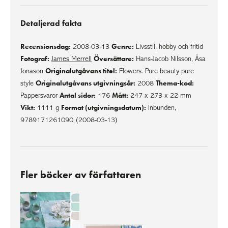
Detaljerad fakta
Recensionsdag:
Genre:
2008-03-13
Livsstil, hobby och fritid
Fotograf:
Översättare:
James Merrell
Hans-Jacob Nilsson, Åsa
Originalutgåvans titel:
Jonason
Flowers. Pure beauty pure
Originalutgåvans utgivningsår:
Thema-kod:
style
2008
Antal sidor:
Mått:
Pappersvaror
176
247 x 273 x 22 mm
Vikt:
Format (utgivningsdatum):
1111 g
Inbunden,
9789171261090 (2008-03-13)
Fler böcker av författaren