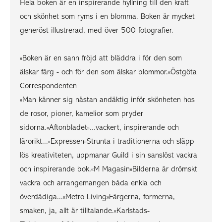
Hela boken är en inspirerande hyllning till den kraft
och skönhet som ryms i en blomma. Boken är mycket
generöst illustrerad, med över 500 fotografier.
»Boken är en sann fröjd att bläddra i för den som
älskar färg - och för den som älskar blommor.«Östgöta
Correspondenten
»Man känner sig nästan andäktig inför skönheten hos
de rosor, pioner, kamelior som pryder
sidorna.«Aftonbladet»...vackert, inspirerande och
lärorikt...«Expressen»Strunta i traditionerna och släpp
lös kreativiteten, uppmanar Guild i sin sanslöst vackra
och inspirerande bok.«M Magasin»Bilderna är drömskt
vackra och arrangemangen båda enkla och
överdådiga...«Metro Living»Färgerna, formerna,
smaken, ja, allt är tilltalande.«Karlstads-