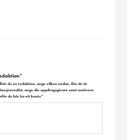
edaktion*
llhör du en redaktion, ange vilken nedan. Om du är
ilansjournalist, ange din uppdragsgivare samt motivera
rför du bör ha ett konto*