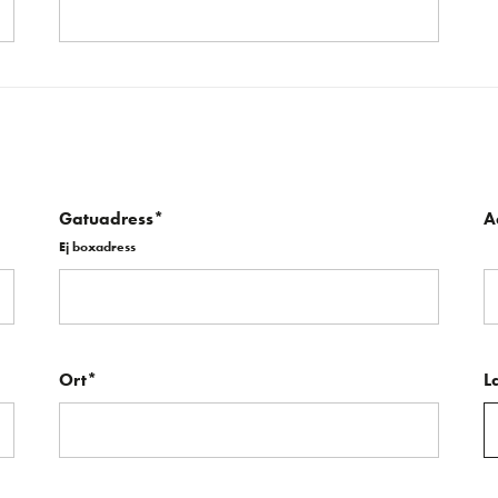
Gatuadress*
A
Ej boxadress
Ort*
L