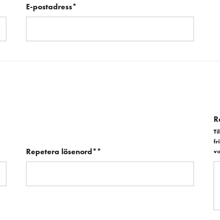
E-postadress*
R
Ti
fr
Repetera lösenord**
va